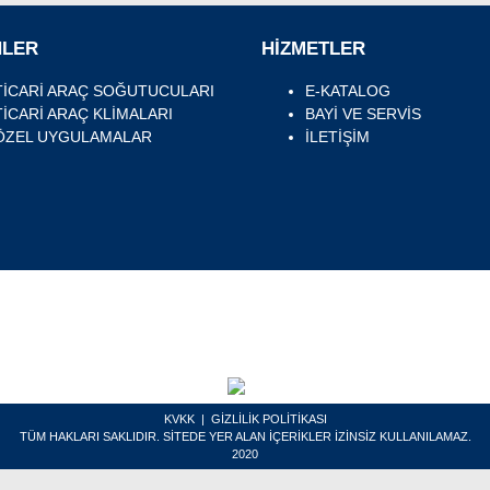
NLER
HİZMETLER
TİCARİ ARAÇ SOĞUTUCULARI
E-KATALOG
TİCARİ ARAÇ KLİMALARI
BAYİ VE SERVİS
ÖZEL UYGULAMALAR
İLETİŞİM
KVKK
|
GİZLİLİK POLİTİKASI
TÜM HAKLARI SAKLIDIR. SİTEDE YER ALAN İÇERİKLER İZİNSİZ KULLANILAMAZ.
2020