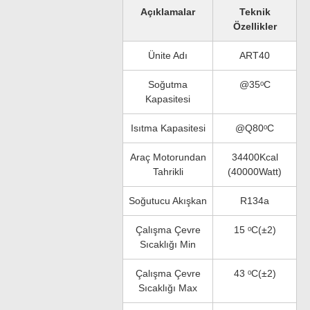
Açıklamalar
Teknik
Özellikler
Ünite Adı
ART40
Soğutma
@35ᵒC
Kapasitesi
Isıtma Kapasitesi
@Q80ᵒC
Araç Motorundan
34400Kcal
Tahrikli
(40000Watt)
Soğutucu Akışkan
R134a
Çalışma Çevre
15 ᵒC(±2)
Sıcaklığı Min
Çalışma Çevre
43 ᵒC(±2)
Sıcaklığı Max