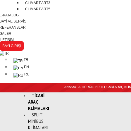
CLİMART ART3
CLİMART ART5
E-KATALOG
BAYİ VE SERVİS
REFERANSLAR
GALERİ
İLETİŞİM
BAYİ GİRİŞİ
TR
EN
RU
ANASAYFA
ÜRÜNLER
TİCARİ ARAÇ KLİ
TİCARİ
ARAÇ
KLİMALARI
SPLIT
MİNİBÜS
KLİMALARI