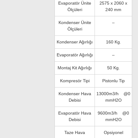
Evaporatör Ünite
2575 x 2060 x
Ölçüleri
240 mm
Kondenser Ünite
–
Ölçüleri
Kondenser Ağırlığı
160 Kg.
Evaporatör Ağırlığı
–
Montaj Kit Ağırlığı
50 Kg.
Kompresör Tipi
Pistonlu Tip
Kondenser Hava
13000m3/h @0
Debisi
mmH2O
Evaporatör Hava
9600m3/h @0
Debisi
mmH2O
Taze Hava
Opsiyonel