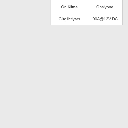
Ön Klima
Opsiyonel
Güç İhtiyacı
90A@12V DC