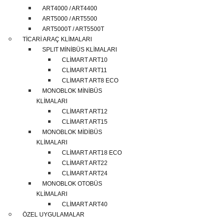
ART4000 / ART4400
ART5000 / ART5500
ART5000T / ART5500T
TİCARİ ARAÇ KLİMALARI
SPLIT MİNİBÜS KLİMALARI
CLİMART ART10
CLİMART ART11
CLİMART ART8 ECO
MONOBLOK MİNİBÜS
KLİMALARI
CLİMART ART12
CLİMART ART15
MONOBLOK MİDİBÜS
KLİMALARI
CLİMART ART18 ECO
CLİMART ART22
CLİMART ART24
MONOBLOK OTOBÜS
KLİMALARI
CLİMART ART40
ÖZEL UYGULAMALAR