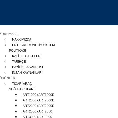
KURUMSAL
HAKKIMIZDA
ENTEGRE YÖNETİM SİSTEM
POLİTİKASI
KALİTE BELGELERİ
TARİHÇE
BAYİLİK BAŞVURUSU
İNSAN KAYNAKLARI
ÜRÜNLER
TİCARİ ARAÇ
SOĞUTUCULARI
ART1000 / ART1000D
ART2000 / ART2000D
ART2200 / ART2200D
ART2500 / ART2550
ART3000 / ART3300