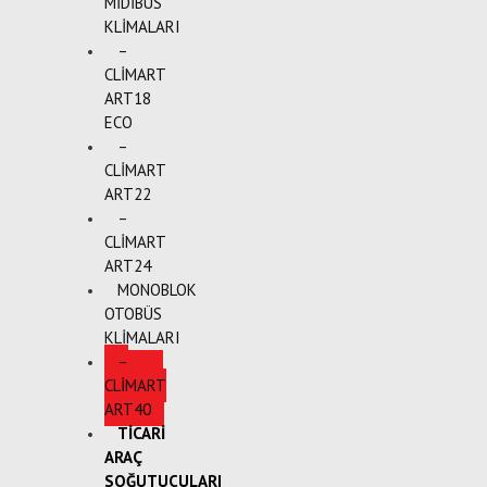
MİDİBÜS
KLİMALARI
–
CLİMART
ART18
ECO
–
CLİMART
ART22
–
CLİMART
ART24
MONOBLOK
OTOBÜS
KLİMALARI
–
CLİMART
ART40
TİCARİ
ARAÇ
SOĞUTUCULARI