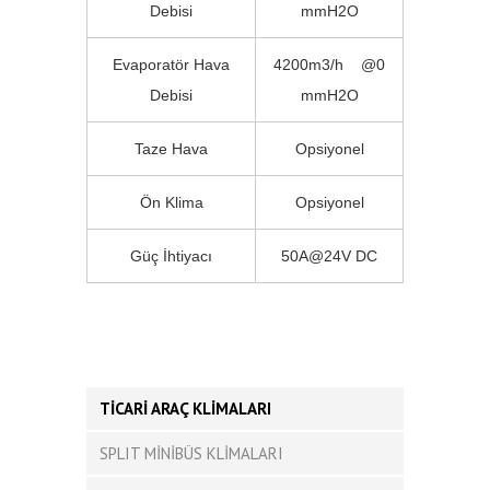
Debisi
mmH2O
Evaporatör Hava
4200m3/h @0
Debisi
mmH2O
Taze Hava
Opsiyonel
Ön Klima
Opsiyonel
Güç İhtiyacı
50A@24V DC
TİCARİ ARAÇ KLİMALARI
SPLIT MİNİBÜS KLİMALARI