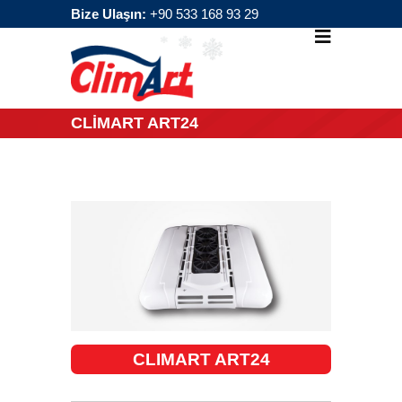
Bize Ulaşın:
+90 533 168 93 29
CLİMART ART24
CLIMART ART24