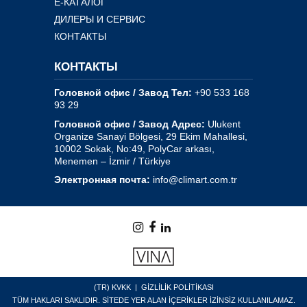
E-КАТАЛОГ
ДИЛЕРЫ И СЕРВИС
КОНТАКТЫ
КОНТАКТЫ
Головной офис / Завод Тел:
+90 533 168
93 29
Головной офис / Завод Адрес:
Ulukent
Organize Sanayi Bölgesi, 29 Ekim Mahallesi,
10002 Sokak, No:49, PolyCar arkası,
Menemen – İzmir / Türkiye
Электронная почта:
info@climart.com.tr
(TR)
KVKK
|
GİZLİLİK POLİTİKASI
TÜM HAKLARI SAKLIDIR. SİTEDE YER ALAN İÇERİKLER İZİNSİZ KULLANILAMAZ.